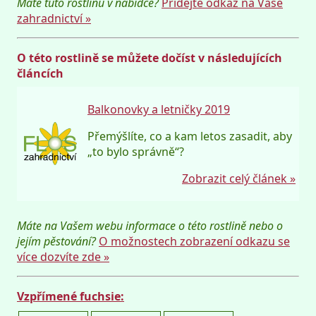
Máte tuto rostlinu v nabídce?
Přidejte odkaz na Vaše
zahradnictví »
O této rostlině se můžete dočíst v následujících
článcích
Balkonovky a letničky 2019
Přemýšlíte, co a kam letos zasadit, aby
„to bylo správně“?
Zobrazit celý článek »
Máte na Vašem webu informace o této rostlině nebo o
jejím pěstování?
O možnostech zobrazení odkazu se
více dozvíte zde »
Vzpřímené fuchsie: