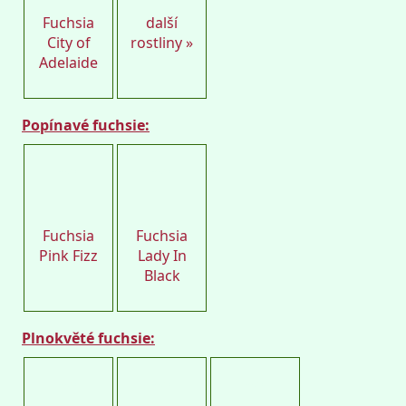
Fuchsia
další
City of
rostliny »
Adelaide
Popínavé fuchsie:
Petro
Petro
Fuchsia
Fuchsia
Pink Fizz
Lady In
Black
Plnokvěté fuchsie:
Petro
Petro
Petro