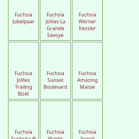
Fuchsia
Fuchsia
Fuchsia
Jubelpaar
Jollies La
Werner
Grande
Kessler
Savoye
Petro
Petro
Petro
Fuchsia
Fuchsia
Fuchsia
Jollies
Sunset
Amazing
Trailing
Boulevard
Maisie
Bizet
Petro
Petro
Petro
Fuchsia
Fuchsia
Fuchsia
Fuchsita ®
Waldis
Ingrid