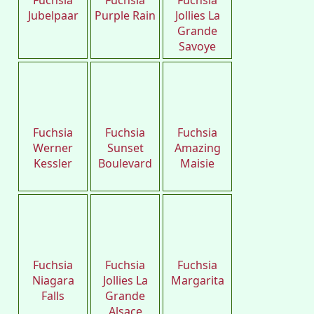
Fuchsia
Fuchsia
Fuchsia
Jubelpaar
Purple Rain
Jollies La
Grande
Savoye
Petro
Petro
Petro
Fuchsia
Fuchsia
Fuchsia
Werner
Sunset
Amazing
Kessler
Boulevard
Maisie
Petro
Petro
Petro
Fuchsia
Fuchsia
Fuchsia
Niagara
Jollies La
Margarita
Falls
Grande
Alsace