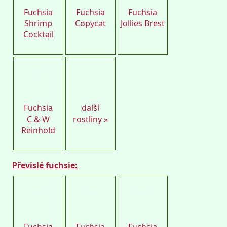
Fuchsia
Fuchsia
Fuchsia
Shrimp
Copycat
Jollies Brest
Cocktail
Petro
Fuchsia
další
C & W
rostliny »
Reinhold
Převislé fuchsie:
Petro
Petro
Petro