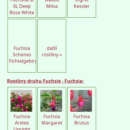
XL Deep
Milva
Kessler
Rose White
Petro
Fuchsia
další
Schönes
rostliny »
Fichtelgebirge
Rostliny druhu Fuchsie - Fuchsia:
Flos
Fuchsia
Fuchsia
Fuchsia
Aretes
Margaret
Brutus
Upright