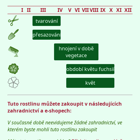
I
II
III
IV
V
VI
VII
VIII
IX
X
XI
XII
tvarování
přesazování
hnojení v době
vegetace
období květu fuchsií
květ
Tuto rostlinu můžete zakoupit v následujících
zahradnictví a e-shopech:
V současné době neevidujeme žádné zahradnictví, ve
kterém byste mohli tuto rostlinu zakoupit