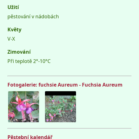
Užití
pěstování v nádobách
Květy
V-X
Zimování
Při teplotě 2°-10°C
Fotogalerie: fuchsie Aureum - Fuchsia Aureum
Pěstební kalendář