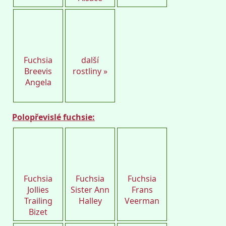
Petro
Fuchsia
další
Breevis
rostliny »
Angela
Polopřevislé fuchsie:
Petro
Petro
Petro
Fuchsia
Fuchsia
Fuchsia
Jollies
Sister Ann
Frans
Trailing
Halley
Veerman
Bizet