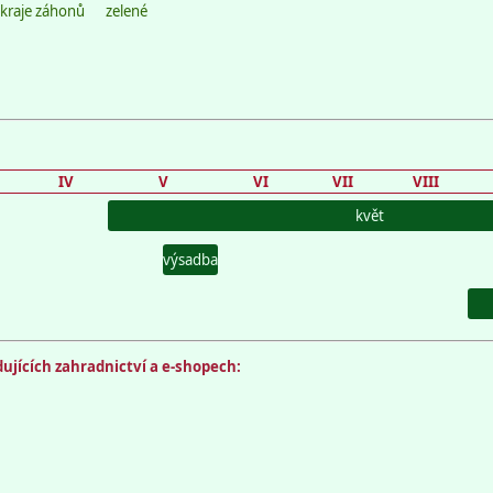
kraje záhonů
zelené
IV
V
VI
VII
VIII
květ
výsadba
ujících zahradnictví a e-shopech: