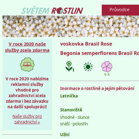
Průvodce
voskovka Brasil Rose
V roce 2020 naše
služby zcela zdarma
Begonia semperflorens Brasil R
V-X
V roce 2020 nabízíme
reklamní služby
Inormace o rostlině a jejím pětování
vhodné pro
zahradnictví zcela
Letnička
zdarma i bez závazku
na další spolupráci!
Stanoviště
Naše služby pro
vhodné - slunce
zahradnictví »
snáší - polostín
Užití