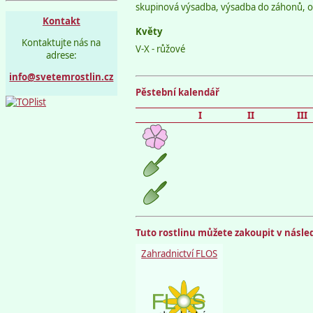
skupinová výsadba, výsadba do záhonů, o
Kontakt
Květy
Kontaktujte nás na
V-X - růžové
adrese:
info@svetemrostlin.cz
Pěstební kalendář
I
II
III
Tuto rostlinu můžete zakoupit v násled
Zahradnictví FLOS