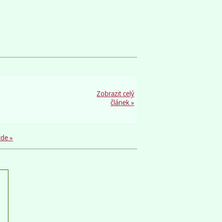
Zobrazit celý
článek »
zde »