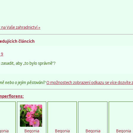
 na Vaše zahradnictví »
ledujících článcích
19
 zasadit, aby „to bylo správně“?
ně nebo o jejím pěstování?
O možnostech zobrazení odkazu se více dozvíte 
mperflorens:
los
Flos
semena.cz
semena.cz
Petro
gonia
Begonia
Begonia
Begonia
Begonia