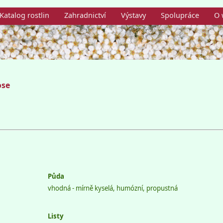
Katalog rostlin
Zahradnictví
Výstavy
Spolupráce
O 
ose
Půda
vhodná - mírně kyselá, humózní, propustná
Listy