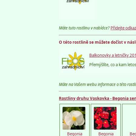
Máte tuto rostlinu v nabídce?
Přidejte odkaz
O této rostlině se můžete dočíst v nás
Balkonovky a letničky 20
Přemýšlíte, co a kam letos
Máte na Vašem webu informace o této rostli
Rostliny druhu Voskovka - Begonia se
Flos
Flos
F
Begonia
Begonia
Be