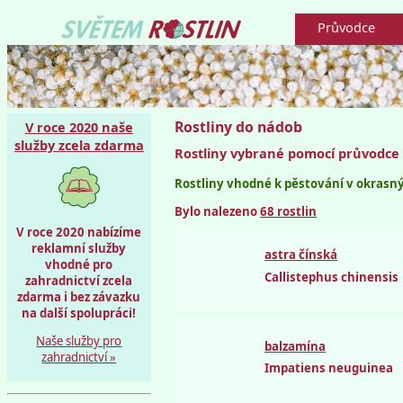
Průvodce
Rostliny do nádob
V roce 2020 naše
služby zcela zdarma
Rostliny vybrané pomocí průvodce
Rostliny vhodné k pěstování v okrasný
Bylo nalezeno
68 rostlin
V roce 2020 nabízíme
reklamní služby
semena.cz
astra čínská
vhodné pro
Callistephus chinensis
zahradnictví zcela
zdarma i bez závazku
na další spolupráci!
Naše služby pro
Petro
balzamína
zahradnictví »
Impatiens neuguinea