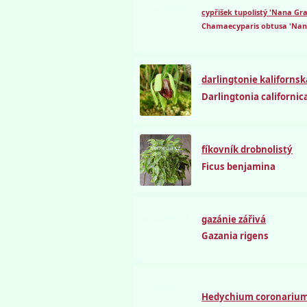
Dobrkovský
cypřišek tupolistý 'Nana Grac
Chamaecyparis obtusa 'Nana
darlingtonie kalifornsk
Darlingtonia californic
semena.cz
fíkovník drobnolistý
Ficus benjamina
Semena-bylinky
gazánie zářivá
Gazania rigens
semena-
Hedychium coronariu
bylinky.cz