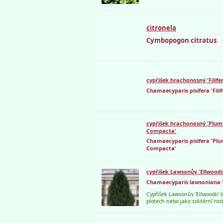
semena.cz
citronela
Cymbopogon citratus
Dobrkovský
cypřišek hrachonosný 'Filif
Chamaecyparis pisifera 'Fili
cypřišek hrachonosný 'Plu
Dobrkovský
Compacta'
Chamaecyparis pisifera 'Pl
Compacta'
cypřišek Lawsonův 'Ellwoodii
Chamaecyparis lawsoniana '
Cypřišek Lawsonův 'Ellwoodii' 
plotech nebo jako solitérní ros