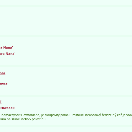
era Nana'
fera Nana'
mosa
umosa
'
Ellwoodii'
(Chamaecyparis lawsoniana) je sloupovitý pomalu rostoucí neopadavý šedozelný keř. Je vho
tlina na slunci nebo v polostínu.