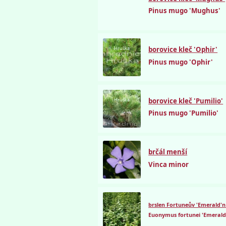
Pinus mugo 'Mughus'
Hruška
borovice kleč 'Ophir'
Pinus mugo 'Ophir'
Hruška
borovice kleč 'Pumilio'
Pinus mugo 'Pumilio'
brčál menší
Vinca minor
brslen Fortuneův 'Emerald'n
Euonymus fortunei 'Emerald