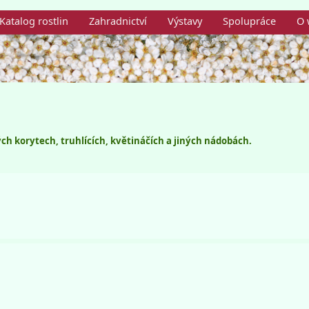
Katalog rostlin
Zahradnictví
Výstavy
Spolupráce
O 
ch korytech, truhlících, květináčích a jiných nádobách.