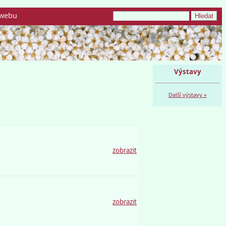
webu
Výstavy
Další výstavy »
zobrazit
zobrazit