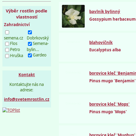
Výběr rostlin podle
bavlník bylinný
vlastností
Gossypium herbaceum
Zahradnictví
semena.cz
Dobrkovský
semena.cz
blahovičník
Flos
Semena-
Petro
bylin...
Eucalyptus alba
Gardeo
Hruška
Dobrkovský
borovice kleč 'Benjami
Kontakt
Pinus mugo 'Benjamin'
Kontaktujte nás na
adrese:
info@svetemrostlin.cz
Dobrkovský
borovice kleč 'Mops'
Pinus mugo 'Mops'
Petro
borovice kleč 'Mughus'