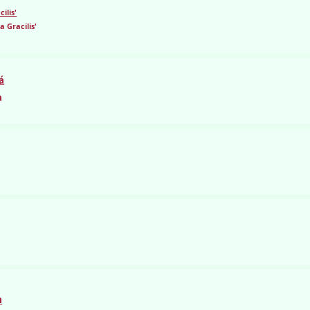
ilis'
 Gracilis'
á
a
m