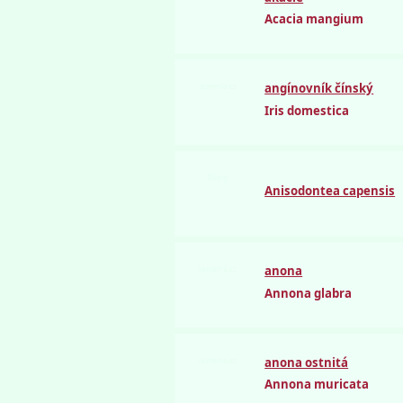
Acacia mangium
semena.cz
angínovník čínský
Iris domestica
Petro
Anisodontea capensis
semena.cz
anona
Annona glabra
semena.cz
anona ostnitá
Annona muricata