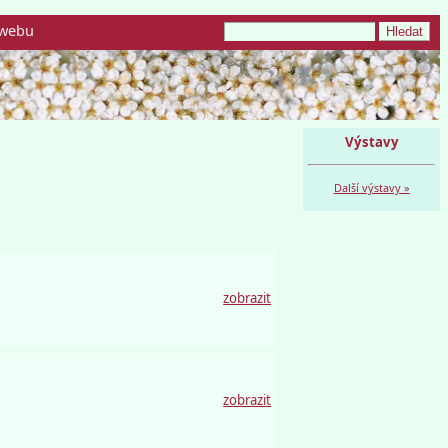
webu
Výstavy
Další výstavy »
zobrazit
zobrazit