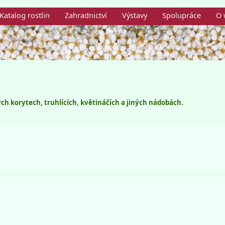
Katalog rostlin
Zahradnictví
Výstavy
Spolupráce
O 
ch korytech, truhlících, květináčích a jiných nádobách.