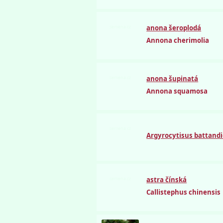
semena.cz
anona šeroplodá
Annona cherimolia
semena.cz
anona šupinatá
Annona squamosa
semena.cz
Argyrocytisus battandi
semena.cz
astra čínská
Callistephus chinensis