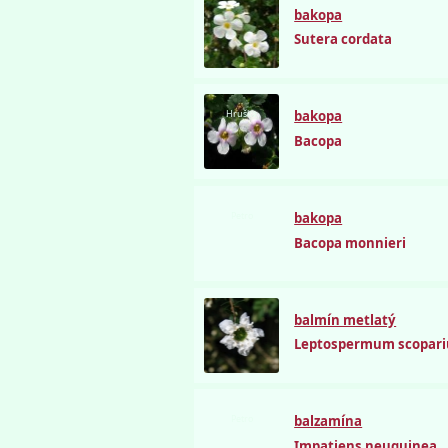
bakopa
Sutera cordata
Hruška
bakopa
Bacopa
Petro
bakopa
Bacopa monnieri
balmín metlatý
Leptospermum scopar
Petro
balzamína
Impatiens neuguinea