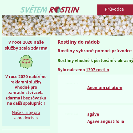
Průvodce
Rostliny do nádob
V roce 2020 naše
služby zcela zdarma
Rostliny vybrané pomocí průvodce
Rostliny vhodné k pěstování v okrasný
Bylo nalezeno
1307 rostlin
V roce 2020 nabízíme
reklamní služby
semena.cz
vhodné pro
Aeonium ciliatum
zahradnictví zcela
zdarma i bez závazku
na další spolupráci!
Naše služby pro
semena.cz
agáve
zahradnictví »
Agave angustifolia