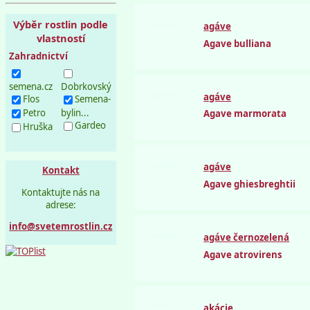
Výběr rostlin podle
semena.cz
agáve
vlastností
Agave bulliana
Zahradnictví
semena.cz
Dobrkovský
semena.cz
agáve
Flos
Semena-
Petro
bylin...
Agave marmorata
Gardeo
Hruška
semena.cz
agáve
Kontakt
Agave ghiesbreghtii
Kontaktujte nás na
adrese:
info@svetemrostlin.cz
semena.cz
agáve černozelená
Agave atrovirens
semena.cz
akácie