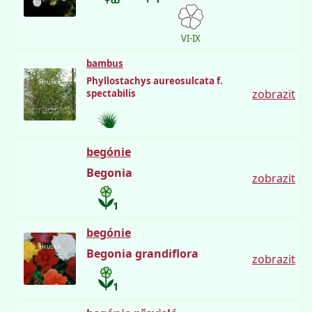
VI-IX
bambus
Phyllostachys aureosulcata f.
Hruška
zobrazit
spectabilis
begónie
Begonia
zobrazit
begónie
Hruška
Begonia grandiflora
zobrazit