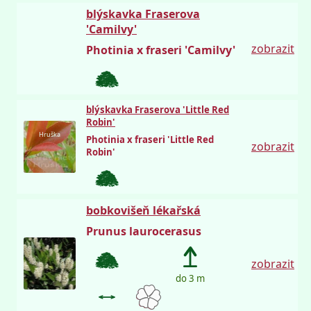
blýskavka Fraserova
'Camilvy'
zobrazit
Photinia x fraseri 'Camilvy'
blýskavka Fraserova 'Little Red
Robin'
Hruška
Photinia x fraseri 'Little Red
zobrazit
Robin'
bobkovišeň lékařská
Prunus laurocerasus
zobrazit
do 3 m