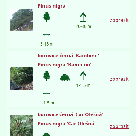
Pinus nigra
zobrazit
20-30 m
5-15 m
borovice černá 'Bambino'
Pinus nigra 'Bambino'
Hruška
zobrazit
1-1,5 m
1-1,5 m
borovice černá 'Car Olešná'
Hruška
Pinus nigra 'Car Olešná'
zobrazit