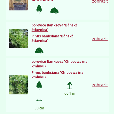
zobrazit
borovice Banksova 'Bánská
Štiavnica'
Hruška
Pinus banksiana 'Bánská
zobrazit
Štiavnica'
borovice Banksova 'Chippewa (na
kmínku)'
Pinus banksiana 'Chippewa (na
kmínku)'
Hruška
zobrazit
do 1 m
30 cm