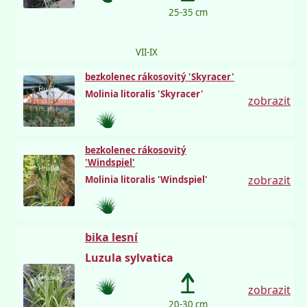
25-35 cm
VII-IX
bezkolenec rákosovitý 'Skyracer'
Hruška
Molinia litoralis 'Skyracer'
zobrazit
bezkolenec rákosovitý
'Windspiel'
Hruška
zobrazit
Molinia litoralis 'Windspiel'
bika lesní
Luzula sylvatica
Hruška
zobrazit
20-30 cm