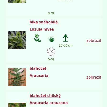
V-VI
bika sněhobílá
Luzula nivea
Hruška
zobrazit
20-50 cm
V-VI
blahočet
Hruška
Araucaria
zobrazit
blahočet chilský
Araucaria araucana