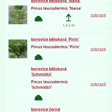
borovice bělokorá 'Nana'
Pinus leucodermis 'Nana'
Hruška
zobrazit
1,5-2 m
borovice bělokorá 'Pirin'
Hruška
Pinus leucodermis 'Pirin'
zobrazit
borovice bělokorá
'Schmidtii'
alpinky.com
Pinus leucodermis
zobrazit
'Schmidtii'
borovice černá