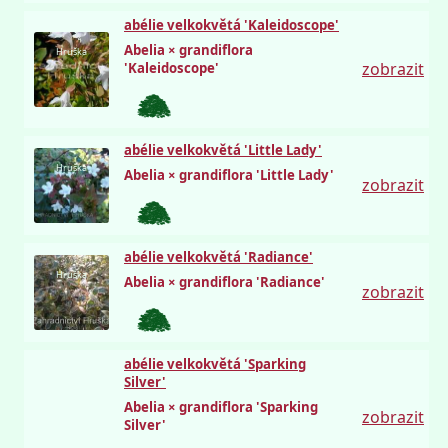
abélie velkokvětá 'Kaleidoscope'
Abelia × grandiflora
Hruška
zobrazit
'Kaleidoscope'
abélie velkokvětá 'Little Lady'
Hruška
Abelia × grandiflora 'Little Lady'
zobrazit
abélie velkokvětá 'Radiance'
Hruška
Abelia × grandiflora 'Radiance'
zobrazit
abélie velkokvětá 'Sparking
Silver'
Abelia × grandiflora 'Sparking
zobrazit
Silver'