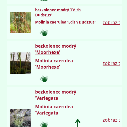
bezkolenec modrý 'Edith
Dudszus'
Hruška
zobrazit
Molinia caerulea 'Edith Dudszus'
bezkolenec modrý
'Moorhexe'
Hruška
Molinia caerulea
zobrazit
'Moorhexe'
bezkolenec modrý
'Variegata'
Molinia caerulea
'Variegata'
Hruška
zobrazit