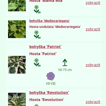
Hosta 'Mama Mia'
zobrazit
bohyška 'Mediovariegata'
Hruška
Hosta undulata 'Mediovariegata'
zobrazit
bohyška 'Patriot'
Hosta 'Patriot'
zobrazit
50-75 cm
VII-VIII
bohyška 'Revolution'
Hruška
Hosta 'Revolution'
zobrazit