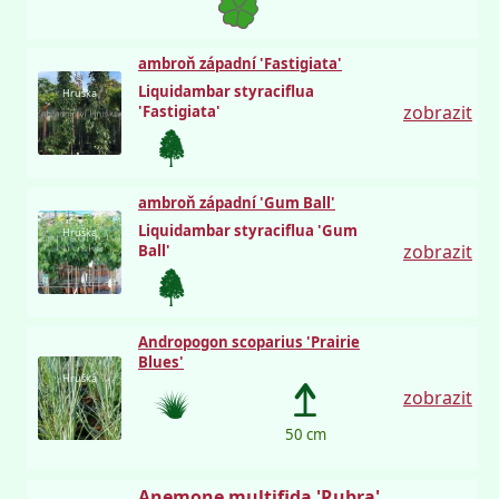
ambroň západní 'Fastigiata'
Liquidambar styraciflua
Hruška
zobrazit
'Fastigiata'
ambroň západní 'Gum Ball'
Liquidambar styraciflua 'Gum
Hruška
zobrazit
Ball'
Andropogon scoparius 'Prairie
Blues'
Hruška
zobrazit
50 cm
Anemone multifida 'Rubra'