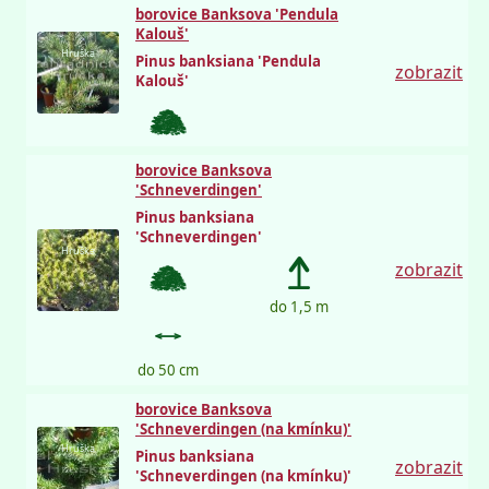
borovice Banksova 'Pendula
Kalouš'
Hruška
Pinus banksiana 'Pendula
zobrazit
Kalouš'
borovice Banksova
'Schneverdingen'
Pinus banksiana
'Schneverdingen'
Hruška
zobrazit
do 1,5 m
do 50 cm
borovice Banksova
'Schneverdingen (na kmínku)'
Hruška
Pinus banksiana
zobrazit
'Schneverdingen (na kmínku)'