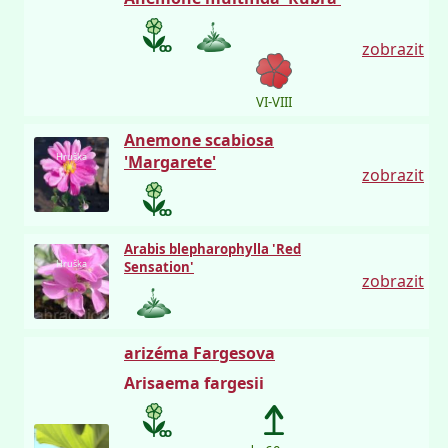
zobrazit
VI-VIII
Anemone scabiosa
Hruška
'Margarete'
zobrazit
Arabis blepharophylla 'Red
Hruška
Sensation'
zobrazit
arizéma Fargesova
Arisaema fargesii