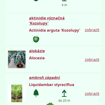
4 m
aktinidie význačná
'Kozolupy'
zobrazit
Actinidia arguta 'Kozolupy'
alokázie
Hruška
Alocasia
zobrazit
ambroň západní
Liquidambar styraciflua
Sady-školky
zobrazit
do 20 m