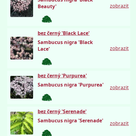
Hruška
zobrazit
Beauty'
bez černý 'Black Lace'
Sambucus nigra 'Black
Hruška
zobrazit
Lace'
bez černý 'Purpurea'
Hruška
Sambucus nigra 'Purpurea'
zobrazit
bez černý 'Serenade'
Hruška
Sambucus nigra 'Serenade'
zobrazit