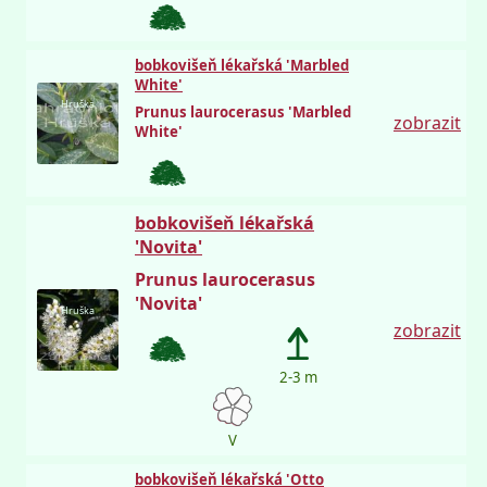
bobkovišeň lékařská 'Marbled
White'
Hruška
Prunus laurocerasus 'Marbled
zobrazit
White'
bobkovišeň lékařská
'Novita'
Prunus laurocerasus
'Novita'
Hruška
zobrazit
2-3 m
V
bobkovišeň lékařská 'Otto