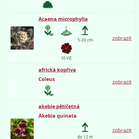
Acaena microphylla
Hruška
zobrazit
5-20 cm
VI-VII
africká kopřiva
Petro
Coleus
zobrazit
akebie pětičetná
Akebia quinata
zobrazit
do 12 m