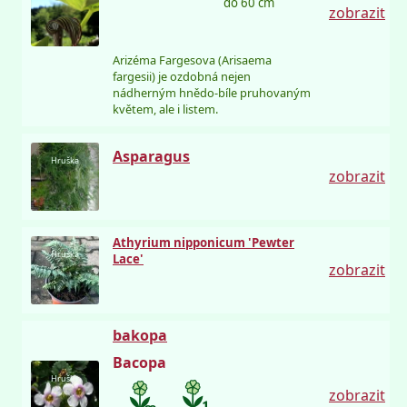
do 60 cm
zobrazit
Arizéma Fargesova (Arisaema
fargesii) je ozdobná nejen
nádherným hnědo-bíle pruhovaným
květem, ale i listem.
Asparagus
Hruška
zobrazit
Athyrium nipponicum 'Pewter
Hruška
Lace'
zobrazit
bakopa
Bacopa
Hruška
zobrazit