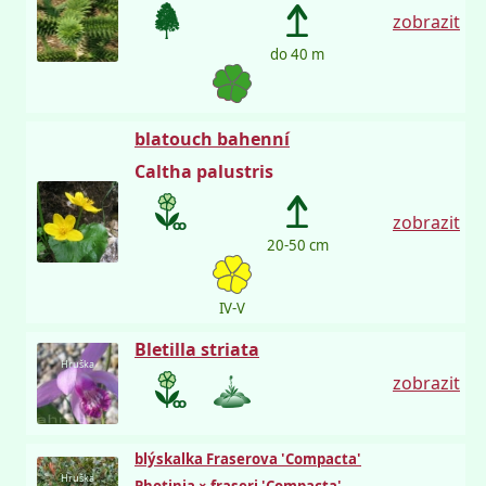
zobrazit
do 40 m
blatouch bahenní
Caltha palustris
zobrazit
20-50 cm
IV-V
Bletilla striata
Hruška
zobrazit
blýskalka Fraserova 'Compacta'
Hruška
Photinia × fraseri 'Compacta'