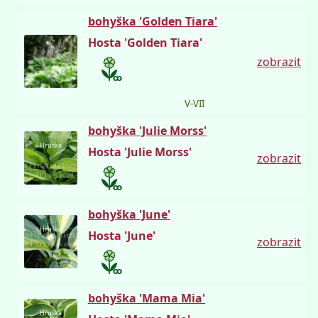
bohyška 'Golden Tiara'
Hosta 'Golden Tiara'
zobrazit
V-VII
bohyška 'Julie Morss'
Hruška
Hosta 'Julie Morss'
zobrazit
bohyška 'June'
Hruška
Hosta 'June'
zobrazit
bohyška 'Mama Mia'
Hruška