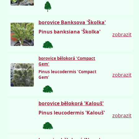
borovice Banksova 'Školka'
Hruška
Pinus banksiana 'Školka'
zobrazit
borovice bělokorá 'Compact
Gem'
Hruška
Pinus leucodermis 'Compact
zobrazit
Gem'
borovice bělokorá 'Kalouš'
Pinus leucodermis 'Kalouš'
zobrazit