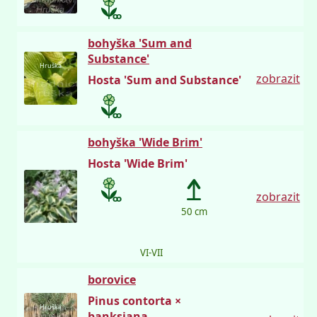
bohyška 'Sum and
Substance'
Hruška
zobrazit
Hosta 'Sum and Substance'
bohyška 'Wide Brim'
Hosta 'Wide Brim'
zobrazit
50 cm
VI-VII
borovice
Pinus contorta ×
Hruška
banksiana