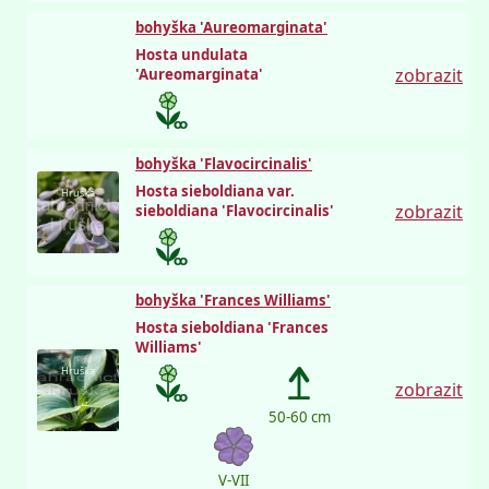
bohyška 'Aureomarginata'
Hosta undulata
zobrazit
'Aureomarginata'
bohyška 'Flavocircinalis'
Hosta sieboldiana var.
Hruška
zobrazit
sieboldiana 'Flavocircinalis'
bohyška 'Frances Williams'
Hosta sieboldiana 'Frances
Williams'
Hruška
zobrazit
50-60 cm
V-VII