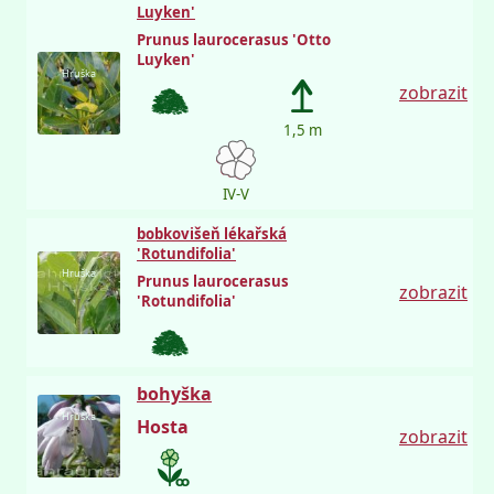
Luyken'
Prunus laurocerasus 'Otto
Luyken'
Hruška
zobrazit
1,5 m
IV-V
bobkovišeň lékařská
'Rotundifolia'
Hruška
Prunus laurocerasus
zobrazit
'Rotundifolia'
bohyška
Hruška
Hosta
zobrazit