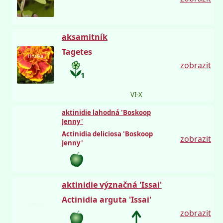
aksamitník
Tagetes
Hruška
zobrazit
VI-X
aktinidie lahodná 'Boskoop
Jenny'
Actinidia deliciosa 'Boskoop
zobrazit
Jenny'
aktinidie význačná 'Issai'
Actinidia arguta 'Issai'
Petro
zobrazit