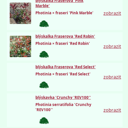
blýskalka Fraserova 'Pink
Marble'
Hruška
zobrazit
Photinia × fraseri 'Pink Marble'
blýskalka Fraserova 'Red Robin'
Hruška
Photinia × fraseri 'Red Robin'
zobrazit
blýskalka Fraserova 'Red Select'
Photinia × fraseri 'Red Select'
zobrazit
blýskavka 'Crunchy 'REV100''
Photinia serratifolia 'Crunchy
zobrazit
'REV100''