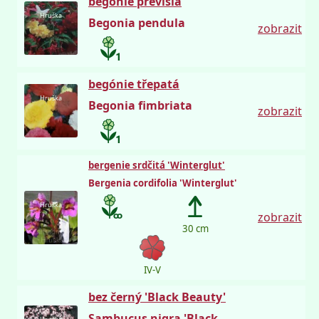
begónie převislá
Hruška
Begonia pendula
zobrazit
begónie třepatá
Hruška
Begonia fimbriata
zobrazit
bergenie srdčitá 'Winterglut'
Bergenia cordifolia 'Winterglut'
Hruška
zobrazit
30 cm
IV-V
bez černý 'Black Beauty'
Sambucus nigra 'Black