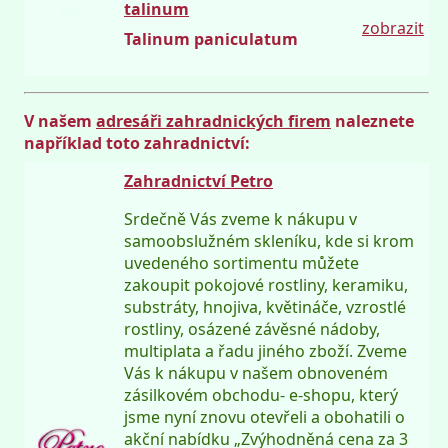
talinum
Petro
zobrazit
Talinum paniculatum
V našem
adresáři zahradnických firem
naleznete
například toto zahradnictví:
Zahradnictví Petro
Srdečně Vás zveme k nákupu v
samoobslužném skleníku, kde si krom
uvedeného sortimentu můžete
zakoupit pokojové rostliny, keramiku,
substráty, hnojiva, květináče, vzrostlé
rostliny, osázené závěsné nádoby,
multiplata a řadu jiného zboží. Zveme
Vás k nákupu v našem obnoveném
zásilkovém obchodu- e-shopu, který
jsme nyní znovu otevřeli a obohatili o
akční nabídku „Zvýhodněná cena za 3