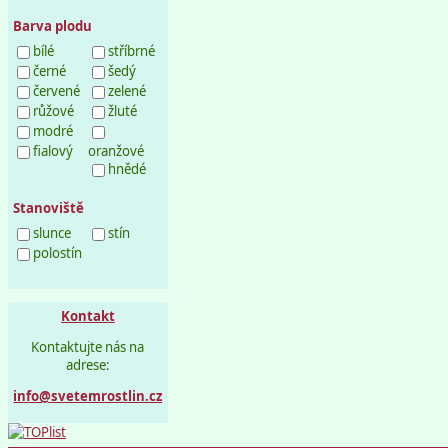
Barva plodu
bílé
stříbrné
černé
šedý
červené
zelené
růžové
žluté
modré
fialový
oranžové
hnědé
Stanoviště
slunce
stín
polostín
Kontakt
Kontaktujte nás na
adrese:
info@svetemrostlin.cz