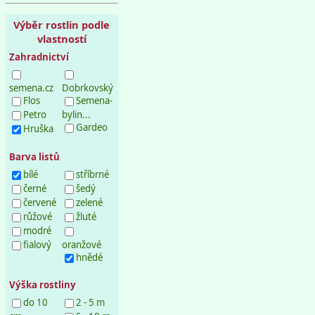
Výběr rostlin podle
vlastností
Zahradnictví
semena.cz
Dobrkovský
Flos
Semena-
Petro
bylin...
Gardeo
Hruška
Barva listů
bílé
stříbrné
černé
šedý
červené
zelené
růžové
žluté
modré
fialový
oranžové
hnědé
Výška rostliny
do 10
2 - 5 m