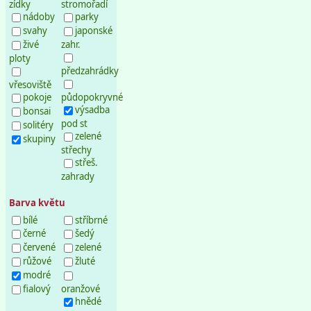
zídky
stromořadí
nádoby
parky
svahy
japonské
živé
zahr.
ploty
předzahrádky
vřesoviště
pokoje
půdopokryvné
výsadba
bonsai
pod st
solitéry
zelené
skupiny
střechy
střeš.
zahrady
Barva květu
bílé
stříbrné
černé
šedý
červené
zelené
růžové
žluté
modré
fialový
oranžové
hnědé