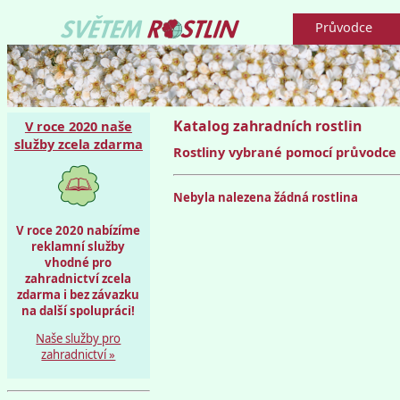
Průvodce
Katalog zahradních rostlin
V roce 2020 naše
služby zcela zdarma
Rostliny vybrané pomocí průvodce -
Nebyla nalezena žádná rostlina
V roce 2020 nabízíme
reklamní služby
vhodné pro
zahradnictví zcela
zdarma i bez závazku
na další spolupráci!
Naše služby pro
zahradnictví »