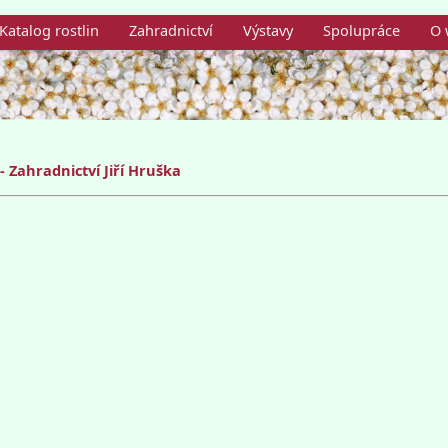
Katalog rostlin
Zahradnictví
Výstavy
Spolupráce
O 
 Zahradnictví Jiří Hruška