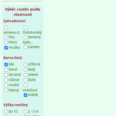
Výběr rostlin podle
vlastností
Zahradnictví
semena.cz
Dobrkovský
Flos
Semena-
Petro
bylin...
Gardeo
Hruška
Barva listů
bílé
stříbrné
černé
šedý
červené
zelené
růžové
žluté
modré
fialový
oranžové
hnědé
Výška rostliny
do 10
2 - 5 m