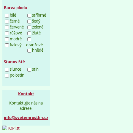
Barva plodu
bílé
stříbrné
černé
šedý
červené
zelené
růžové
žluté
modré
fialový
oranžové
hnědé
Stanoviště
slunce
stín
polostín
Kontakt
Kontaktujte nás na
adrese:
info@svetemrostlin.cz