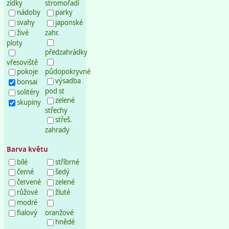
zídky
stromořadí
nádoby
parky
svahy
japonské
živé
zahr.
ploty
předzahrádky
vřesoviště
pokoje
půdopokryvné
výsadba
bonsai
pod st
solitéry
zelené
skupiny
střechy
střeš.
zahrady
Barva květu
bílé
stříbrné
černé
šedý
červené
zelené
růžové
žluté
modré
fialový
oranžové
hnědé