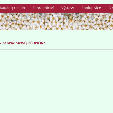
Katalog rostlin
Zahradnictví
Výstavy
Spolupráce
O 
 Zahradnictví Jiří Hruška