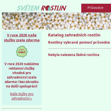
Průvodce
Katalog zahradních rostlin
V roce 2020 naše
služby zcela zdarma
Rostliny vybrané pomocí průvodce -
Nebyla nalezena žádná rostlina
V roce 2020 nabízíme
reklamní služby
vhodné pro
zahradnictví zcela
zdarma i bez závazku
na další spolupráci!
Naše služby pro
zahradnictví »