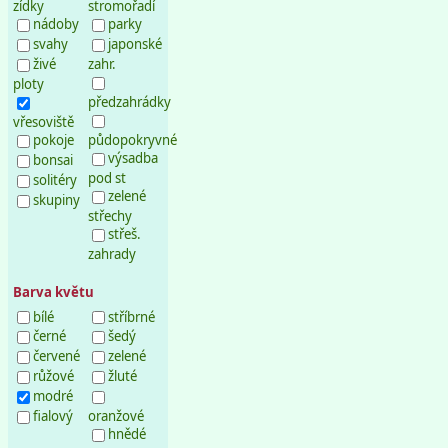
zídky
stromořadí
nádoby
parky
svahy
japonské
živé
zahr.
ploty
předzahrádky
vřesoviště
pokoje
půdopokryvné
výsadba
bonsai
pod st
solitéry
zelené
skupiny
střechy
střeš.
zahrady
Barva květu
bílé
stříbrné
černé
šedý
červené
zelené
růžové
žluté
modré
fialový
oranžové
hnědé