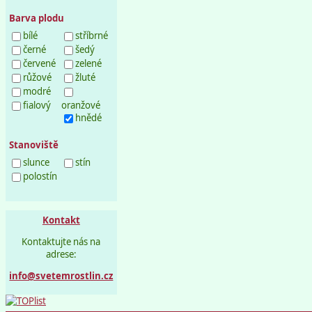
Barva plodu
bílé
stříbrné
černé
šedý
červené
zelené
růžové
žluté
modré
fialový
oranžové
hnědé
Stanoviště
slunce
stín
polostín
Kontakt
Kontaktujte nás na
adrese:
info@svetemrostlin.cz