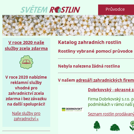
Průvodce
Katalog zahradních rostlin
V roce 2020 naše
služby zcela zdarma
Rostliny vybrané pomocí průvodce
Nebyla nalezena žádná rostlina
V roce 2020 nabízíme
V našem
adresáři zahradnických fire
reklamní služby
vhodné pro
Dobrkovský - okrasné 
zahradnictví zcela
zdarma i bez závazku
Firma Dobrkovský s.r.o. 
na další spolupráci!
podmínkách v rámci naší pě
Naše služby pro
Seznam rostlin prodávaný
zahradnictví »