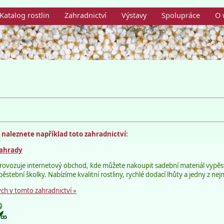
Katalog rostlin
Zahradnictví
Výstavy
Spolupráce
O 
m
naleznete například toto zahradnictví:
zahrady
provozuje internetový obchod, kde můžete nakoupit sadební materiál vypěs
stební školky. Nabízíme kvalitní rostliny, rychlé dodací lhůty a jedny z nejn
ch v tomto zahradnictví »