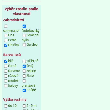
Výběr rostlin podle
vlastností
Zahradnictví
semena.cz
Dobrkovský
Flos
Semena-
Petro
bylin...
Gardeo
Hruška
Barva listů
bílé
stříbrné
černé
šedý
červené
zelené
růžové
žluté
modré
fialový
oranžové
hnědé
Výška rostliny
do 10
2 - 5 m