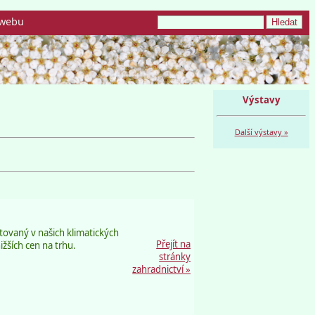
webu
Výstavy
Další výstavy »
tovaný v našich klimatických
Přejít na
ižších cen na trhu.
stránky
zahradnictví »