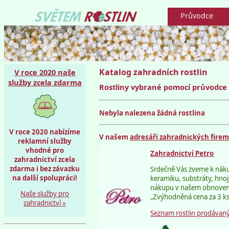
Průvodce
Katalog zahradních rostlin
V roce 2020 naše
služby zcela zdarma
Rostliny vybrané pomocí průvodce
Nebyla nalezena žádná rostlina
V roce 2020 nabízíme
V našem
adresáři zahradnických fire
reklamní služby
vhodné pro
Zahradnictví Petro
zahradnictví zcela
zdarma i bez závazku
Srdečně Vás zveme k náku
na další spolupráci!
keramiku, substráty, hnoj
nákupu v našem obnoveném
Naše služby pro
„Zvýhodněná cena za 3 ks
zahradnictví »
Seznam rostlin prodávaný