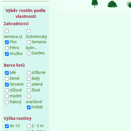
Výběr rostlin podle
vlastností
Zahradnictví
semena.cz
Dobrkovský
Flos
Semena-
Petro
bylin...
Gardeo
Hruška
Barva listů
bílé
stříbrné
černé
šedý
červené
zelené
růžové
žluté
modré
fialový
oranžové
hnědé
Výška rostliny
do 10
2 - 5 m