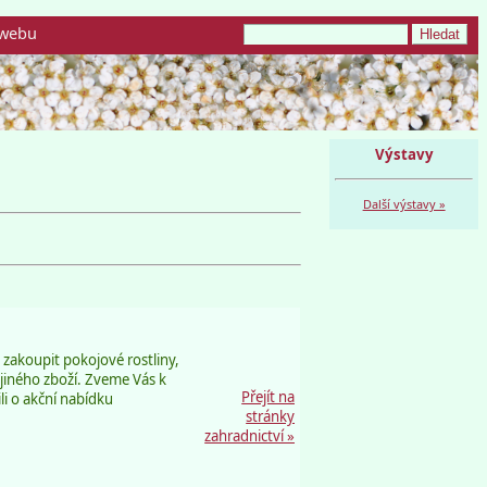
webu
Výstavy
Další výstavy »
akoupit pokojové rostliny,
 jiného zboží. Zveme Vás k
Přejít na
i o akční nabídku
stránky
zahradnictví »