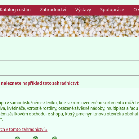
Katalog rostlin
Zahradnictví
Výstavy
Spolupráce
O 
m
naleznete například toto zahradnictví:
pu v samoobslužném skleníku, kde si krom uvedeného sortimentu můžete z
iva, květináče, vzrostlé rostliny, osázené závěsné nádoby, multiplata a řadu
 zásilkovém obchodu- e-shopu, který jsme nyní znovu otevřeli a obohatil
“.
ch v tomto zahradnictví »