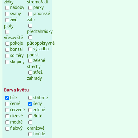
zídky
stromořadí
nádoby
parky
svahy
japonské
živé
zahr.
ploty
předzahrádky
vřesoviště
pokoje
půdopokryvné
výsadba
bonsai
pod st
solitéry
zelené
skupiny
střechy
střeš.
zahrady
Barva květu
bílé
stříbrné
černé
šedý
červené
zelené
růžové
žluté
modré
fialový
oranžové
hnědé