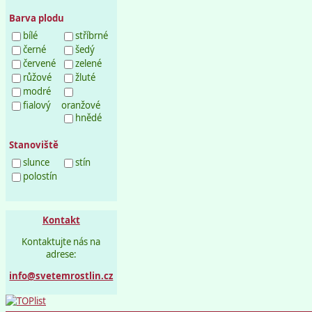
Barva plodu
bílé
stříbrné
černé
šedý
červené
zelené
růžové
žluté
modré
fialový
oranžové
hnědé
Stanoviště
slunce
stín
polostín
Kontakt
Kontaktujte nás na
adrese:
info@svetemrostlin.cz