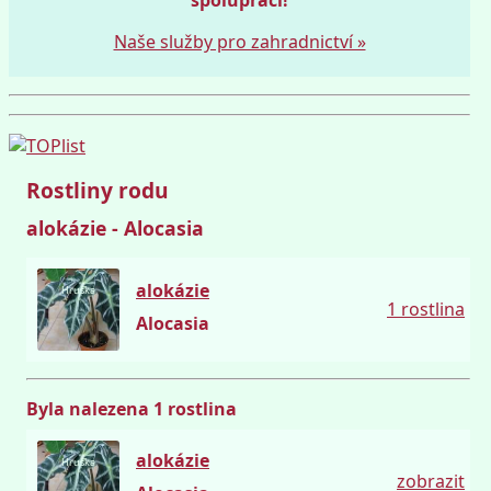
Naše služby pro zahradnictví »
Rostliny rodu
alokázie - Alocasia
alokázie
Hruška
1 rostlina
Alocasia
Byla nalezena 1 rostlina
alokázie
Hruška
zobrazit